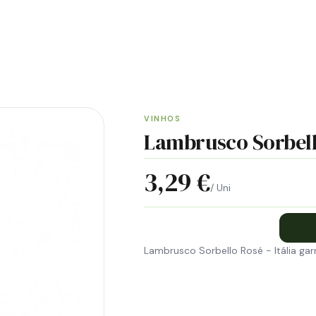
ENTREGA GRÁTIS EM GUIMARÃES
VINHOS
Lambrusco Sorbello
3,29 €
/ Uni
Lambrusco Sorbello Rosé - Itália garr