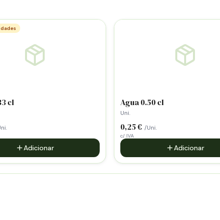
idades
3 cl
Agua 0.50 cl
Uni.
0,25 €
ni.
/Uni.
c/ IVA
Adicionar
Adicionar