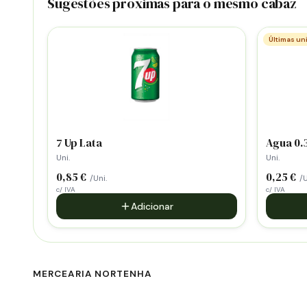
Sugestões próximas para o mesmo cabaz
Últimas un
7 Up Lata
Agua 0.3
Uni.
Uni.
0,85 €
0,25 €
/Uni.
/U
c/ IVA
c/ IVA
Adicionar
MERCEARIA NORTENHA