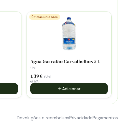
Últimas unidades
Agua Garrafão Carvalhelhos 5 L
Uni.
1,39 €
/Uni.
c/ IVA
Adicionar
Devoluções e reembolsos
Privacidade
Pagamentos