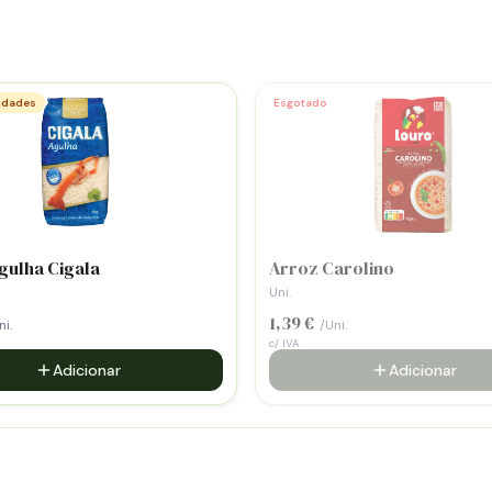
idades
Esgotado
gulha Cigala
Arroz Carolino
Uni.
1,39 €
i.
/Uni.
c/ IVA
Adicionar
Adicionar