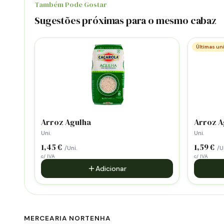
Também Pode Gostar
Sugestões próximas para o mesmo cabaz
Últimas un
Arroz Agulha
Arroz A
Uni.
Uni.
1,45 €
1,59 €
/Uni.
/Un
c/ IVA
c/ IVA
Adicionar
MERCEARIA NORTENHA