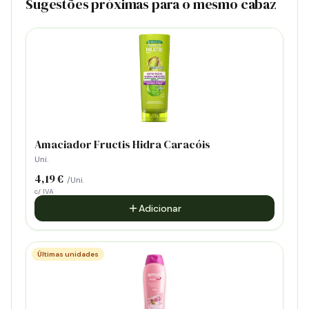
Sugestões próximas para o mesmo cabaz
Amaciador Fructis Hidra Caracóis
Uni.
4,19 €
/Uni.
c/ IVA
Adicionar
Últimas unidades