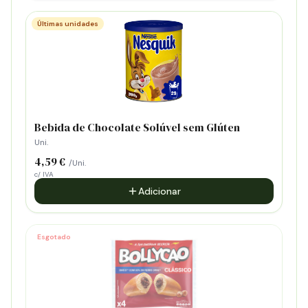
Últimas unidades
Bebida de Chocolate Solúvel sem Glúten
Uni.
4,59 €
/Uni.
c/ IVA
Adicionar
Esgotado