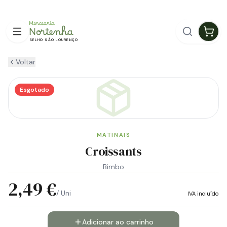
ENTREGA GRÁTIS EM GUIMARÃES
SELHO SÃO LOURENÇO
Voltar
Esgotado
MATINAIS
Croissants
Bimbo
2,49 €
/ Uni
IVA incluído
Adicionar ao carrinho